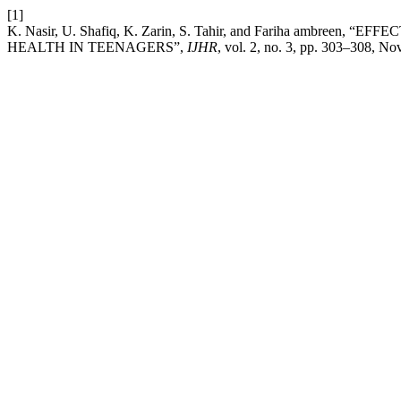
[1]
K. Nasir, U. Shafiq, K. Zarin, S. Tahir, and Fariha amb
HEALTH IN TEENAGERS”,
IJHR
, vol. 2, no. 3, pp. 303–308, No